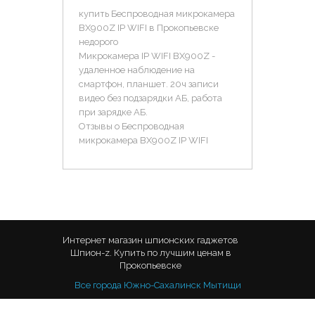
купить Беспроводная микрокамера
BX900Z IP WIFI в Прокопьевске
недорого
Микрокамера IP WIFI BX900Z -
удаленное наблюдение на
смартфон, планшет. 20ч записи
видео без подзарядки АБ, работа
при зарядке АБ.
Отзывы о Беспроводная
микрокамера BX900Z IP WIFI
Интернет магазин шпионских гаджетов
Шпион-z. Купить по лучшим ценам в
Прокопьевске
Все города
Южно-Сахалинск
Мытищи